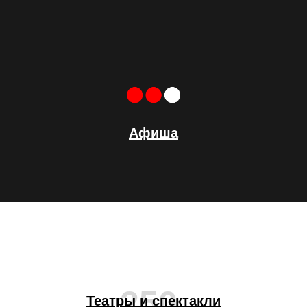
Афиша
250
Театры и спектакли