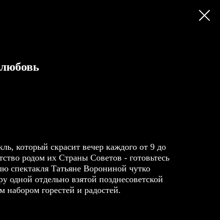
 любовь
ль, который скрасит вечер каждого от 9 до
етство родом их Страны Советов - готовьтесь
лю спектакля Татьяне Ворониной чутко
ру одной отдельно взятой позднесоветской
м набором горестей и радостей.