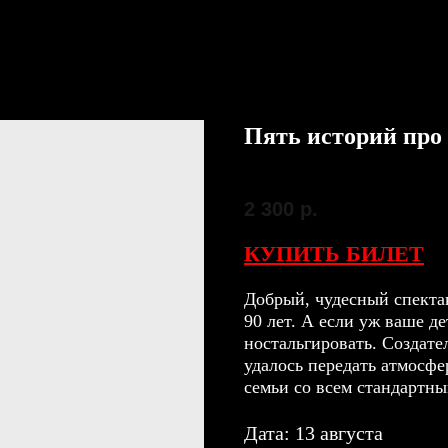
Пять историй про
SKU:
13 августа
2 300
р.
КУПИТЬ БИЛЕТ
Добрый, чудесный спектак
90 лет. А если уж ваше д
ностальгировать. Создате
удалось передать атмосфе
семьи со всем стандартны
Дата: 13 августа