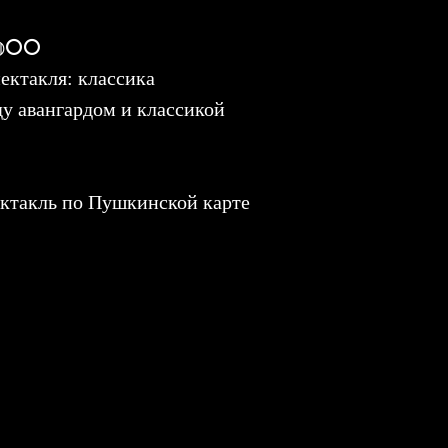
: ◍⭘⭘
ектакля: классика
ду авангардом и классикой
ктакль по Пушкинской карте