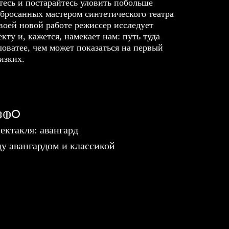
тесь и постарайтесь уловить побольше
бросанных мастером синтетического театра
воей новой работе режиссер исследует
кту и, кажется, намекает нам: путь туда
ловатее, чем может показаться на первый
лизких.
 ◍◍⭘
ектакля: авангард
ду авангардом и классикой