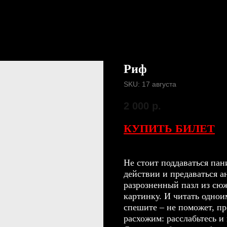
Риф
SKU:
17 августа
2 000
р.
КУПИТЬ БИЛЕТ
Не стоит поддаваться па
действии и предаваться а
разрозненный пазл из сю
картинку. И читать одно
спешите – не поможет, п
расхожим: расслабьтесь и 