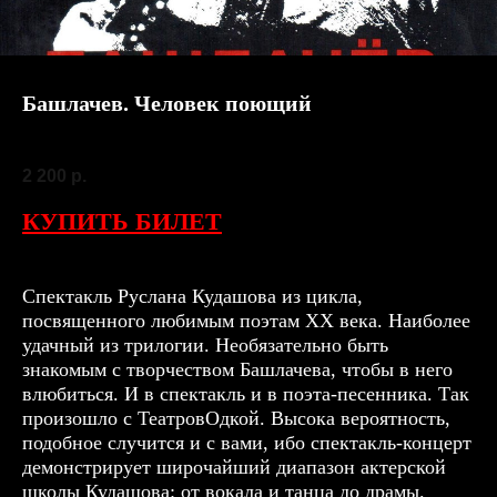
Башлачев. Человек поющий
SKU:
29 сентября
2 200
р.
КУПИТЬ БИЛЕТ
Спектакль Руслана Кудашова из цикла,
посвященного любимым поэтам ХХ века. Наиболее
удачный из трилогии. Необязательно быть
знакомым с творчеством Башлачева, чтобы в него
влюбиться. И в спектакль и в поэта-песенника. Так
произошло с ТеатровОдкой. Высока вероятность,
подобное случится и с вами, ибо спектакль-концерт
демонстрирует широчайший диапазон актерской
школы Кудашова: от вокала и танца до драмы.