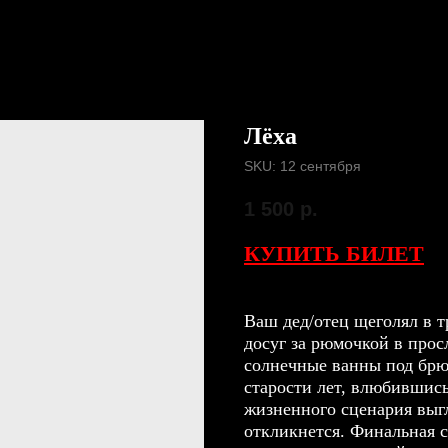
Лёха
SKU:
12 сентября
1 500
р.
КУПИТЬ БИЛЕТ
Ваш дед/отец щеголял в 
досуг за рюмочкой в про
солнечные ванны под брюх
старости лет, влюбившись
жизненного сценария выг
откликнется. Финальная с