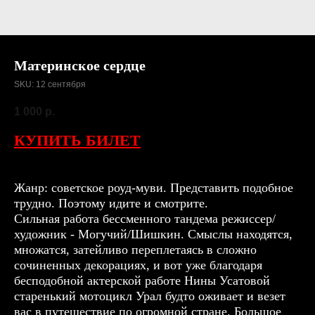
Материнское сердце
SKU:
12 сентября
1 000
р.
КУПИТЬ БИЛЕТ
Жанр: советское роуд-муви. Представить подобное
трудно. Поэтому идите и смотрите.
Сильная работа бессменного тандема режиссер/
художник - Могучий/Шишкин. Смыслы находятся,
множатся, затейливо переплетаясь в сложно
сочиненных декорациях, и вот уже благодаря
бесподобной актерской работе Нины Усатовой
старенький мотоцикл Урал будто оживает и везет
вас в путешествие по огромной стране. Большое