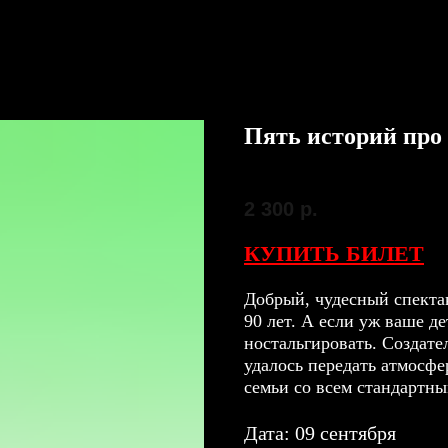
Пять историй про
SKU:
09 сентября
2 300
р.
КУПИТЬ БИЛЕТ
Добрый, чудесный спектак
90 лет. А если уж ваше д
ностальгировать. Создате
удалось передать атмосфе
семьи со всем стандартны
Дата: 09 сентября