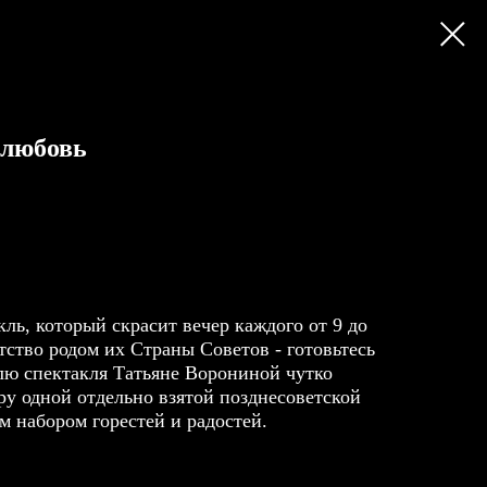
 любовь
ль, который скрасит вечер каждого от 9 до
етство родом их Страны Советов - готовьтесь
лю спектакля Татьяне Ворониной чутко
ру одной отдельно взятой позднесоветской
м набором горестей и радостей.