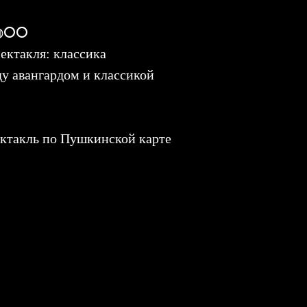
: ◍⭘⭘
ектакля: классика
ду авангардом и классикой
ктакль по Пушкинской карте