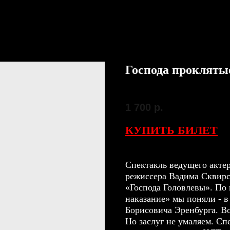
Господа прокляты
SKU:
26 сентября
1 700
р.
КУПИТЬ БИЛЕТ
Спектакль ведущего акте
режиссера Вадима Сквир
«Господа Головлевы». По
наказание» мы поняли - в
Борисовича Эренбурга. Во
Но заслуг не умаляем. Сп